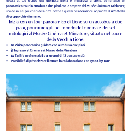
Regala al tuo gruppo una
giornata piena e immersiva a Lione
, combinando un
panoramico tour in autobus a due piani
con la scoperta del
Musée Cinéma et Miniature
,
uno dei musei più iconici della città. Grazie a questa collaborazione, approfitta di
un’offerta
di gruppo chiavi in mano.
Inizia con un tour panoramico di Lione su un autobus a due
piani, poi immergiti nel mondo del cinema e dei set
mitologici al Musée Cinéma et Miniature, situato nel cuore
della Vecchia Lione.
🚌
Visita panoramica guidata con autobus a due piani
🎬
Ingresso al Cinema e al Museo della Miniatura
👥
Tariffe preferenziali per gruppi di 12
persone o più
Possibilità di privatizzare il museo in collaborazione con Lyon City Tour