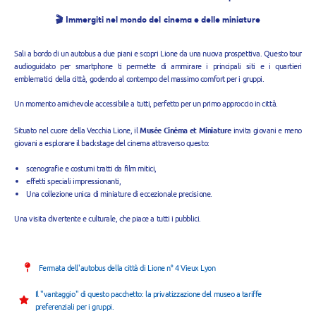
🎬 Immergiti nel mondo del cinema e delle miniature
Sali a bordo di un autobus a due piani e scopri Lione da una nuova prospettiva. Questo tour
audioguidato per smartphone ti permette di ammirare i principali siti e i quartieri
emblematici della città, godendo al contempo del massimo comfort per i gruppi.
Un momento amichevole accessibile a tutti, perfetto per un primo approccio in città.
Situato nel cuore della Vecchia Lione, il
Musée Cinéma et Miniature
invita giovani e meno
giovani a esplorare il backstage del cinema attraverso questo:
scenografie e costumi tratti da film mitici,
effetti speciali impressionanti,
Una collezione unica di miniature di eccezionale precisione.
Una visita divertente e culturale, che piace a tutti i pubblici.
Fermata dell'autobus della città di Lione n° 4 Vieux Lyon
Il "vantaggio" di questo pacchetto: la privatizzazione del museo a tariffe
preferenziali per i gruppi.