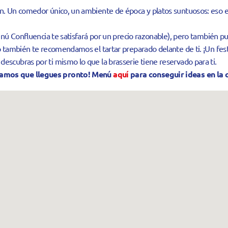
n. Un comedor único, un ambiente de época y platos suntuosos: eso es
enú Confluencia te satisfará por un precio razonable), pero también pu
o también te recomendamos el tartar preparado delante de ti. ¡Un festí
escubras por ti mismo lo que la brasserie tiene reservado para ti.
sejamos que llegues pronto! Menú
aquí
para conseguir ideas en la c