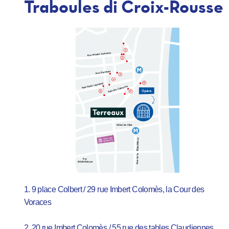
Traboules di Croix-Rousse
1. 9 place Colbert / 29 rue Imbert Colomès, la Cour des
Voraces
2. 20 rue Imbert Colomès / 55 rue des tables Claudiennes