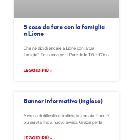
5 cose da fare con la famiglia
a Lione
Che ne dici di andare a Lione con la tua
famiglia? Passando per il Parc de la Tête d’Or o
LEGGI DI PIÙ »
Banner informativo (inglese)
A causa di difficoltà di traffico, la fermata 2 non è
più servita fino a nuovo avviso. Grazie per la
LEGGI DI PIÙ »