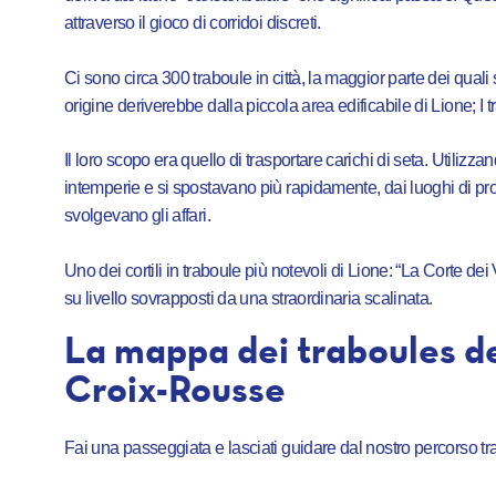
attraverso il gioco di corridoi discreti.
Ci sono circa 300 traboule in città, la maggior parte dei quali 
origine deriverebbe dalla piccola area edificabile di Lione; I
Il loro scopo era quello di trasportare carichi di seta. Utiliz
intemperie e si spostavano più rapidamente, dai luoghi di prod
svolgevano gli affari.
Uno dei cortili in traboule più notevoli di Lione: “La Corte d
su livello sovrapposti da una straordinaria scalinata.
La mappa dei traboules de
Croix-Rousse
Fai una passeggiata e lasciati guidare dal nostro percorso tr