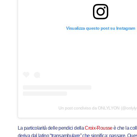
Visualizza questo post su Instagram
Un post condiviso da ONLYLYON (@onlyly
La particolarità delle pendici della
Croix-Rousse
è che la col
deriva dal latino “transambulare” che significa: passare. Quest