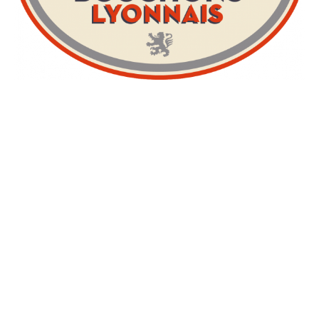
Daniel et Denise
36 rue Tramassac 69005
Les Lyonnais
19 rue de la Bombarde 69005
Les Fines Gueules