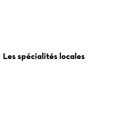
Aux Trois Cochons
9 rue des Marronniers 69002
Les spécialités locales
Rosette
Quenelle