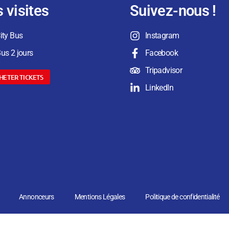
 visites
Suivez-nous !
ity Bus
Instagram
us 2 jours
Facebook
Tripadvisor
HETER TICKETS
LinkedIn
Annonceurs
Mentions Légales
Politique de confidentialité