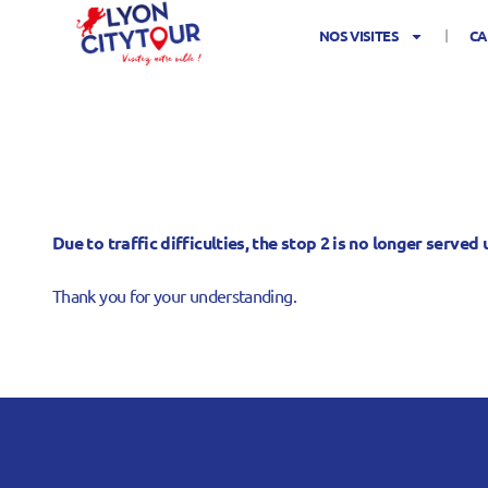
NOS VISITES
CA
Due to traffic difficulties, the stop 2 is no longer served 
Thank you for your understanding.