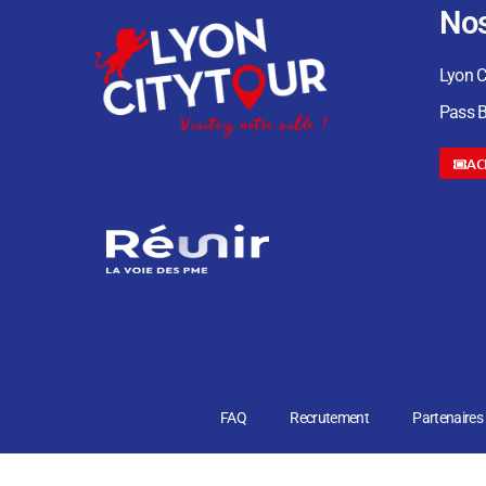
Nos
Lyon C
Pass B
AC
FAQ
Recrutement
Partenaires